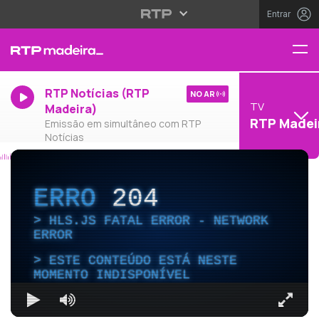
Entrar
RTP Notícias (RTP
NO AR
TV
Madeira)
RTP Madei
Emissão em simultâneo com RTP
Notícias
ERRO
204
HLS.JS FATAL ERROR - NETWORK
ERROR
ESTE CONTEÚDO ESTÁ NESTE
MOMENTO INDISPONÍVEL