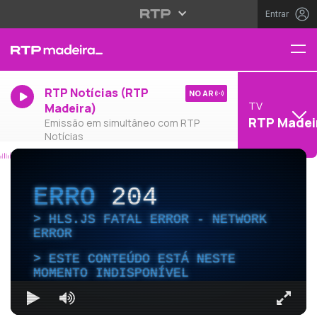
Entrar
RTP Notícias (RTP
NO AR
TV
Madeira)
RTP Madei
Emissão em simultâneo com RTP
Notícias
ERRO
204
HLS.JS FATAL ERROR - NETWORK
ERROR
ESTE CONTEÚDO ESTÁ NESTE
MOMENTO INDISPONÍVEL