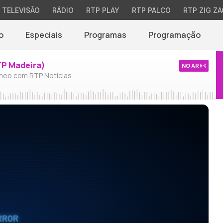
TELEVISÃO
RÁDIO
RTP PLAY
RTP PALCO
RTP ZIG ZA
o
Especiais
Programas
Programação
TP Madeira)
NO AR
neo com RTP Notícias
RROR