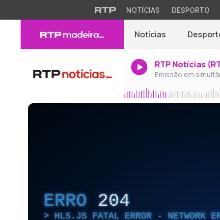
NOTÍCIAS
DESPORTO
Notícias
Desport
RTP Notícias (R
Emissão em simultâ
ERRO
204
HLS.JS FATAL ERROR - NETWORK E