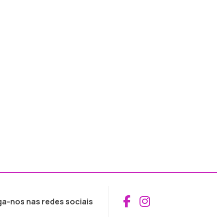
Aceder ao Fac
Aceder ao I
ga-nos nas redes sociais