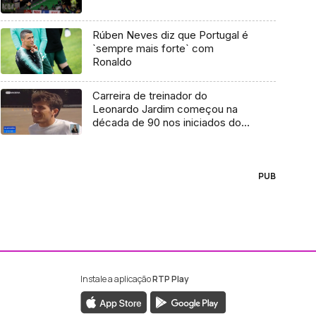
Rúben Neves diz que Portugal é
`sempre mais forte` com
Ronaldo
Carreira de treinador do
Leonardo Jardim começou na
década de 90 nos iniciados do
Santacruzense
PUB
Instale a aplicação
RTP Play
ebook da RTP Madeira
nstagram da RTP Madeira