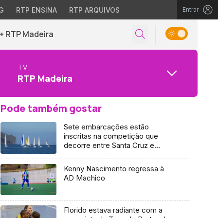
G
RTP ENSINA
RTP ARQUIVOS
Entrar
+ RTP Madeira
TV
RTP Madeira
Pode também gostar
Sete embarcações estão
inscritas na competição que
decorre entre Santa Cruz e
Machico
Kenny Nascimento regressa à
AD Machico
Florido estava radiante com a