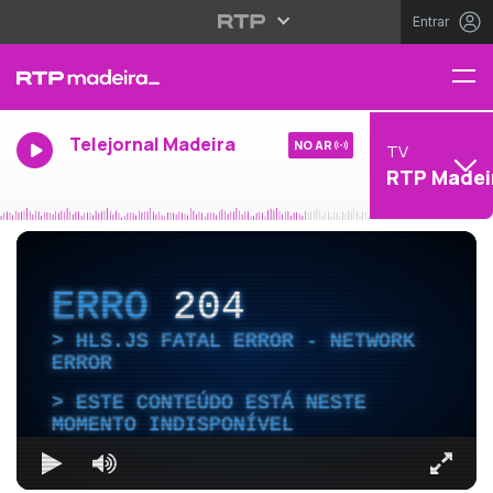
Entrar
Telejornal Madeira
NO AR
TV
RTP Madei
ERRO
204
HLS.JS FATAL ERROR - NETWORK
ERROR
ESTE CONTEÚDO ESTÁ NESTE
MOMENTO INDISPONÍVEL