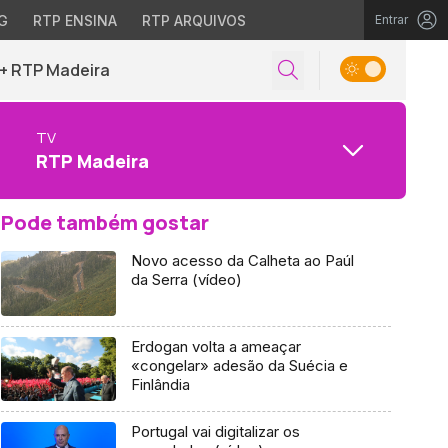
G
RTP ENSINA
RTP ARQUIVOS
Entrar
+ RTP Madeira
TV
RTP Madeira
Pode também gostar
Novo acesso da Calheta ao Paúl
da Serra (vídeo)
Erdogan volta a ameaçar
«congelar» adesão da Suécia e
Finlândia
Portugal vai digitalizar os