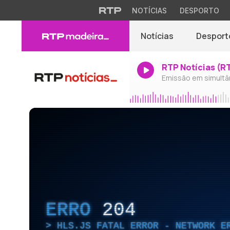
NOTÍCIAS
DESPORTO
Notícias
Desport
RTP Notícias (R
Emissão em simultâ
ERRO
204
HLS.JS FATAL ERROR - NETWORK E