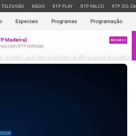
TELEVISÃO
RÁDIO
RTP PLAY
RTP PALCO
RTP ZIG ZA
o
Especiais
Programas
Programação
TP Madeira)
NO AR
neo com RTP Notícias
RROR