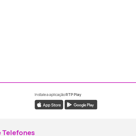
Instale a aplicação
RTP Play
ebook da RTP Madeira
nstagram da RTP Madeira
 Telefones