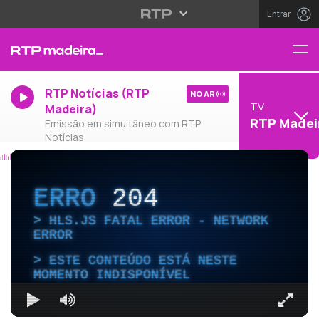
Entrar
RTP Notícias (RTP
NO AR
TV
Madeira)
RTP Madei
Emissão em simultâneo com RTP
Notícias
ERRO
204
HLS.JS FATAL ERROR - NETWORK
ERROR
ESTE CONTEÚDO ESTÁ NESTE
MOMENTO INDISPONÍVEL