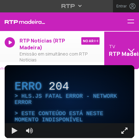
Entrar
RTP Notícias (RTP
NO AR
TV
Madeira)
RTP Madei
Emissão em simultâneo com RTP
Notícias
ERRO
204
HLS.JS FATAL ERROR - NETWORK
ERROR
ESTE CONTEÚDO ESTÁ NESTE
MOMENTO INDISPONÍVEL