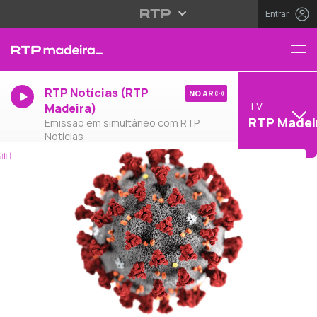
Entrar
RTP Notícias (RTP
NO AR
TV
Madeira)
RTP Madei
Emissão em simultâneo com RTP
Notícias