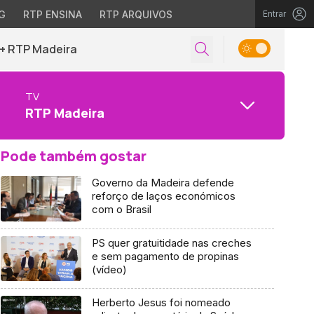
G
RTP ENSINA
RTP ARQUIVOS
Entrar
+ RTP Madeira
TV
RTP Madeira
Pode também gostar
Governo da Madeira defende
reforço de laços económicos
com o Brasil
PS quer gratuitidade nas creches
e sem pagamento de propinas
(vídeo)
Herberto Jesus foi nomeado