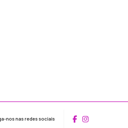
Aceder ao Fac
Aceder ao I
ga-nos nas redes sociais