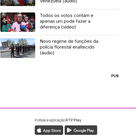
Venezuela (áudio)
Todos os votos contam e
apenas um pode fazer a
diferença (vídeo)
Novo regime de funções da
polícia florestal enaltecido
(áudio)
PUB
Instale a aplicação
RTP Play
ebook da RTP Madeira
nstagram da RTP Madeira