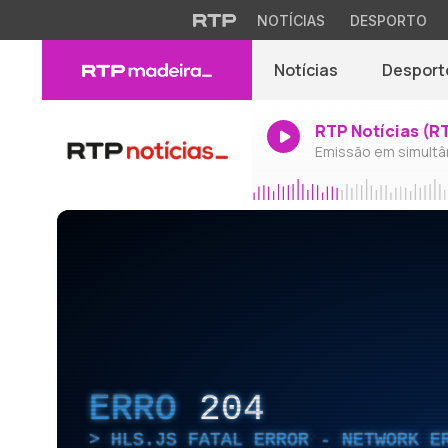
NOTÍCIAS
DESPORTO
Notícias
Desport
RTP Notícias (R
Emissão em simultâ
ERRO
204
HLS.JS FATAL ERROR - NETWORK E