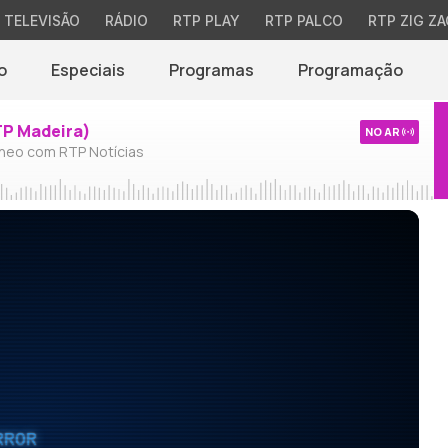
TELEVISÃO
RÁDIO
RTP PLAY
RTP PALCO
RTP ZIG ZA
o
Especiais
Programas
Programação
TP Madeira)
NO AR
neo com RTP Notícias
RROR