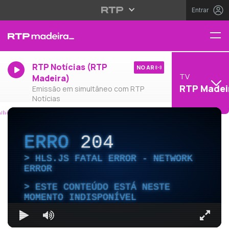
Entrar
RTP Notícias (RTP
NO AR
TV
Madeira)
RTP Madei
Emissão em simultâneo com RTP
Notícias
ERRO
204
HLS.JS FATAL ERROR - NETWORK
ERROR
ESTE CONTEÚDO ESTÁ NESTE
MOMENTO INDISPONÍVEL