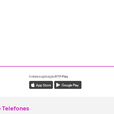
Instale a aplicação
RTP Play
ebook da RTP Madeira
nstagram da RTP Madeira
 Telefones