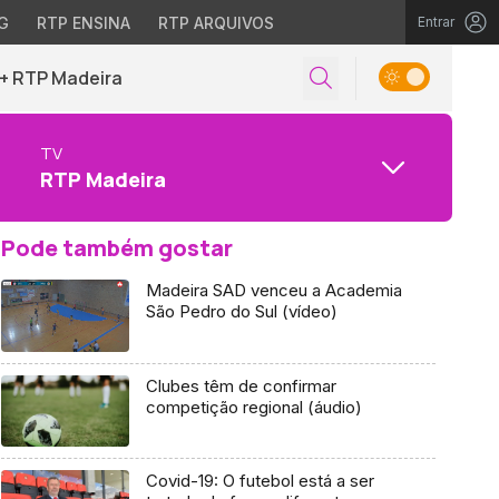
G
RTP ENSINA
RTP ARQUIVOS
Entrar
+ RTP Madeira
TV
RTP Madeira
Pode também gostar
Madeira SAD venceu a Academia
São Pedro do Sul (vídeo)
Clubes têm de confirmar
competição regional (áudio)
Covid-19: O futebol está a ser