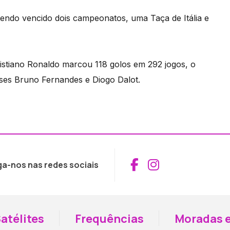
tendo vencido dois campeonatos, uma Taça de Itália e
istiano Ronaldo marcou 118 golos em 292 jogos, o
eses Bruno Fernandes e Diogo Dalot.
Aceder ao Fac
Aceder ao I
ga-nos nas redes sociais
atélites
Frequências
Moradas e