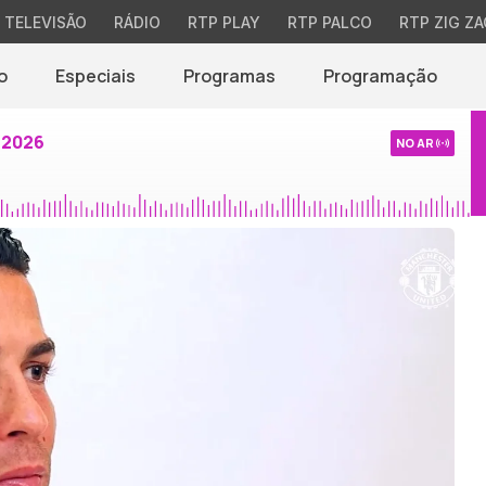
TELEVISÃO
RÁDIO
RTP PLAY
RTP PALCO
RTP ZIG ZA
o
Especiais
Programas
Programação
 2026
NO AR