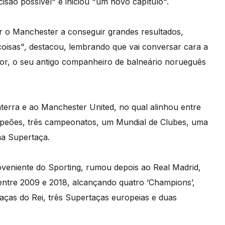
são possível" e iniciou "um novo capítulo".
dar o Manchester a conseguir grandes resultados,
coisas", destacou, lembrando que vai conversar cara a
dor, o seu antigo companheiro de balneário norueguês
laterra e ao Manchester United, no qual alinhou entre
peões, três campeonatos, um Mundial de Clubes, uma
ma Supertaça.
roveniente do Sporting, rumou depois ao Real Madrid,
entre 2009 e 2018, alcançando quatro ‘Champions’,
aças do Rei, três Supertaças europeias e duas