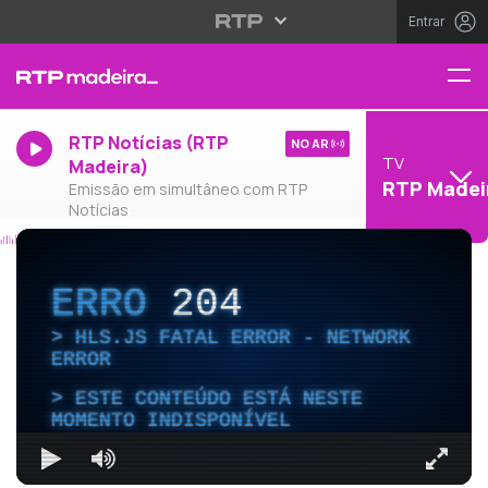
Entrar
RTP Notícias (RTP
NO AR
TV
Madeira)
RTP Madei
Emissão em simultâneo com RTP
Notícias
ERRO
204
HLS.JS FATAL ERROR - NETWORK
ERROR
ESTE CONTEÚDO ESTÁ NESTE
MOMENTO INDISPONÍVEL