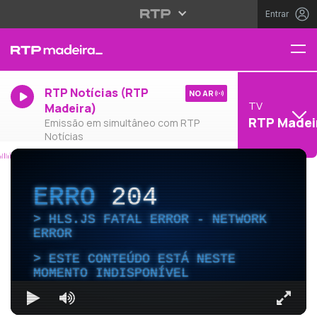
Entrar
RTP Notícias (RTP
NO AR
TV
Madeira)
RTP Madei
Emissão em simultâneo com RTP
Notícias
ERRO
204
HLS.JS FATAL ERROR - NETWORK
ERROR
ESTE CONTEÚDO ESTÁ NESTE
MOMENTO INDISPONÍVEL