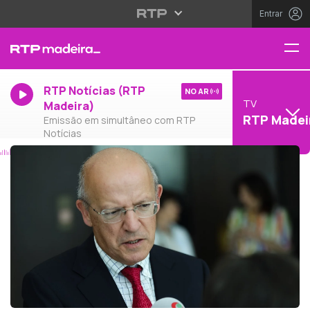
Entrar
RTP Notícias (RTP
NO AR
TV
Madeira)
RTP Madei
Emissão em simultâneo com RTP
Notícias