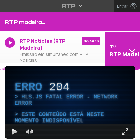
Entrar
RTP Notícias (RTP
NO AR
TV
Madeira)
RTP Madei
Emissão em simultâneo com RTP
Notícias
ERRO
204
HLS.JS FATAL ERROR - NETWORK
ERROR
ESTE CONTEÚDO ESTÁ NESTE
MOMENTO INDISPONÍVEL