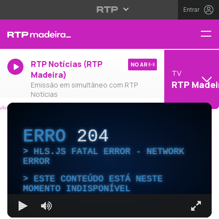
Entrar
RTP Notícias (RTP
NO AR
TV
Madeira)
RTP Madei
Emissão em simultâneo com RTP
Notícias
ERRO
204
HLS.JS FATAL ERROR - NETWORK
ERROR
ESTE CONTEÚDO ESTÁ NESTE
MOMENTO INDISPONÍVEL