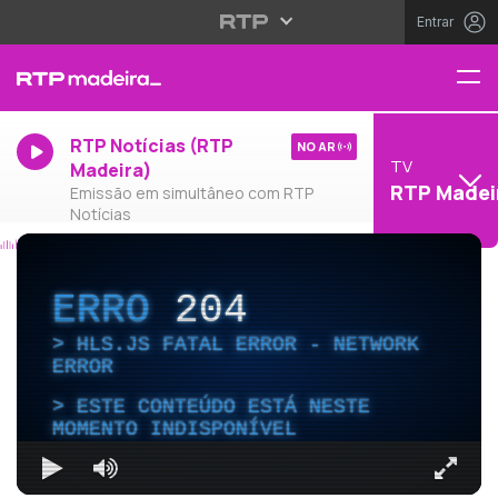
Entrar
RTP Notícias (RTP
NO AR
TV
Madeira)
RTP Madei
Emissão em simultâneo com RTP
Notícias
ERRO
204
HLS.JS FATAL ERROR - NETWORK
ERROR
ESTE CONTEÚDO ESTÁ NESTE
MOMENTO INDISPONÍVEL