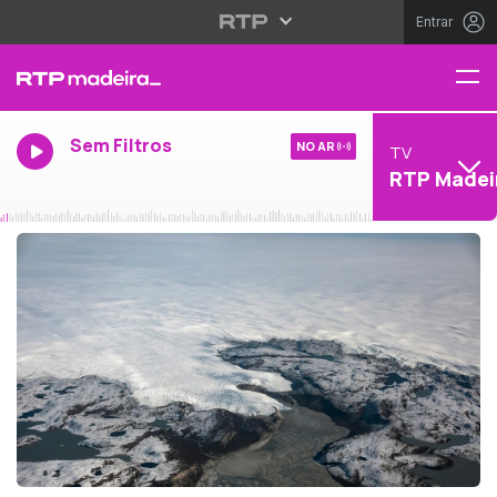
Entrar
Sem Filtros
NO AR
TV
RTP Madei