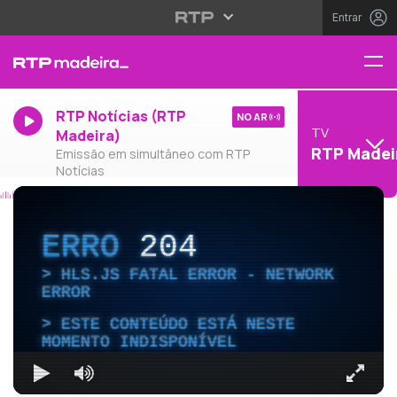
Entrar
RTP Notícias (RTP
NO AR
TV
Madeira)
RTP Madei
Emissão em simultâneo com RTP
Notícias
ERRO
204
HLS.JS FATAL ERROR - NETWORK
ERROR
ESTE CONTEÚDO ESTÁ NESTE
MOMENTO INDISPONÍVEL