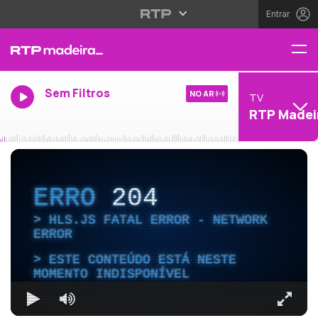
Entrar
Sem Filtros
NO AR
TV
RTP Madei
ERRO
204
HLS.JS FATAL ERROR - NETWORK
ERROR
ESTE CONTEÚDO ESTÁ NESTE
MOMENTO INDISPONÍVEL