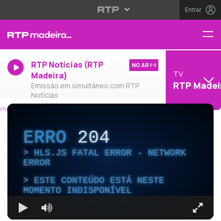
Entrar
RTP Notícias (RTP
NO AR
TV
Madeira)
RTP Madei
Emissão em simultâneo com RTP
Notícias
ERRO
204
HLS.JS FATAL ERROR - NETWORK
ERROR
ESTE CONTEÚDO ESTÁ NESTE
MOMENTO INDISPONÍVEL