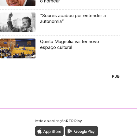
o nomear
“Soares acabou por entender a
autonomia”
Quinta Magnólia vai ter novo
espaço cultural
PUB
Instale a aplicação
RTP Play
ebook da RTP Madeira
nstagram da RTP Madeira