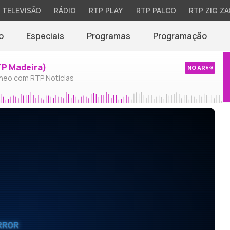
TELEVISÃO
RÁDIO
RTP PLAY
RTP PALCO
RTP ZIG ZA
o
Especiais
Programas
Programação
TP Madeira)
NO AR
neo com RTP Notícias
RROR