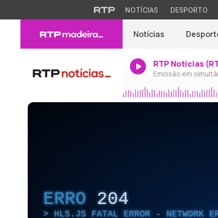
NOTÍCIAS
DESPORTO
Notícias
Desport
RTP Notícias (R
Emissão em simultâ
ERRO
204
HLS.JS FATAL ERROR - NETWORK E