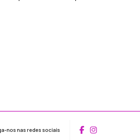
Aceder ao Fac
Aceder ao I
ga-nos nas redes sociais