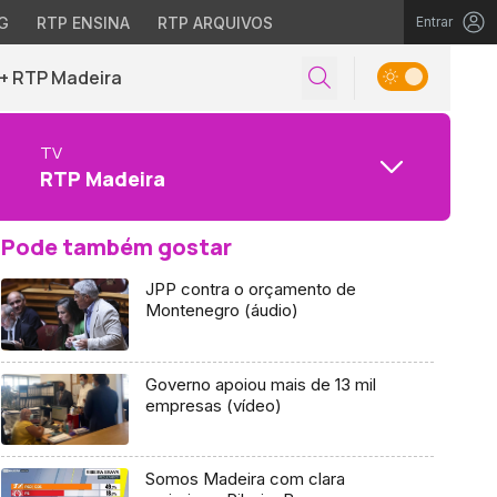
G
RTP ENSINA
RTP ARQUIVOS
Entrar
+ RTP Madeira
TV
RTP Madeira
Pode também gostar
JPP contra o orçamento de
Montenegro (áudio)
Governo apoiou mais de 13 mil
empresas (vídeo)
Somos Madeira com clara