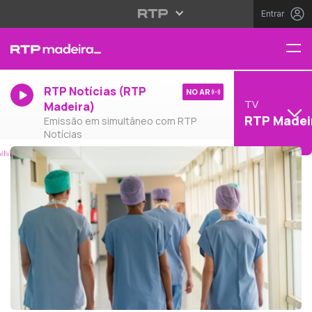
Entrar
RTP Notícias (RTP
NO AR
TV
Madeira)
RTP Madei
Emissão em simultâneo com RTP
Notícias