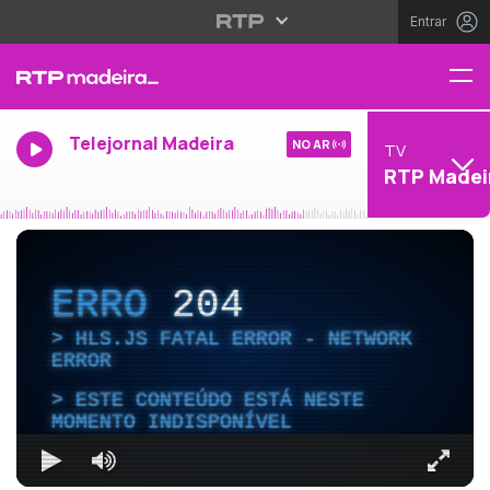
Entrar
Telejornal Madeira
NO AR
TV
RTP Madei
ERRO
204
HLS.JS FATAL ERROR - NETWORK
ERROR
ESTE CONTEÚDO ESTÁ NESTE
MOMENTO INDISPONÍVEL