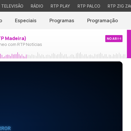
TELEVISÃO
RÁDIO
RTP PLAY
RTP PALCO
RTP ZIG ZA
o
Especiais
Programas
Programação
TP Madeira)
NO AR
neo com RTP Notícias
RROR