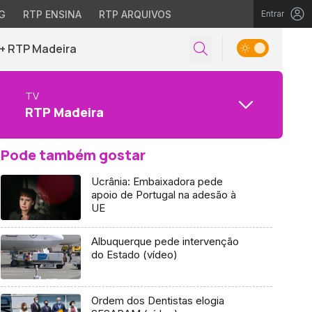
G
RTP ENSINA
RTP ARQUIVOS
Entrar
+ RTP Madeira
TV
RTP Madeira
Pode também gostar
Ucrânia: Embaixadora pede
apoio de Portugal na adesão à
UE
Albuquerque pede intervenção
do Estado (vídeo)
Ordem dos Dentistas elogia