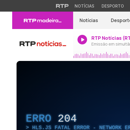
NOTÍCIAS
DESPORTO
Notícias
Desport
RTP Notícias (R
Emissão em simultâ
ERRO
204
HLS.JS FATAL ERROR - NETWORK E