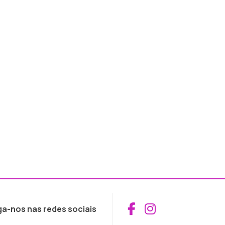
Aceder ao Fac
Aceder ao I
ga-nos nas redes sociais