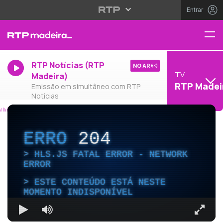
Entrar
RTP Notícias (RTP
NO AR
TV
Madeira)
RTP Madei
Emissão em simultâneo com RTP
Notícias
ERRO
204
HLS.JS FATAL ERROR - NETWORK
ERROR
ESTE CONTEÚDO ESTÁ NESTE
MOMENTO INDISPONÍVEL