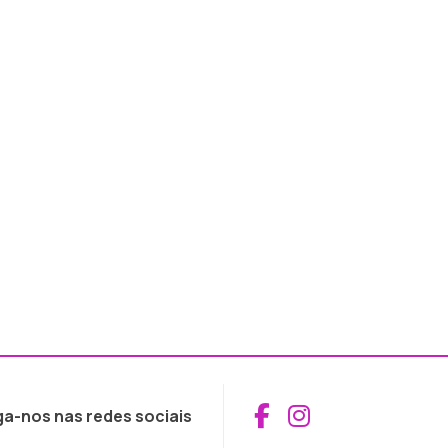
Aceder ao Fac
Aceder ao I
ga-nos nas redes sociais