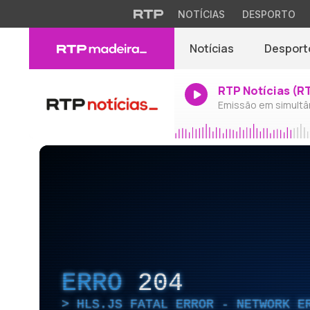
NOTÍCIAS
DESPORTO
Notícias
Desport
RTP Notícias (R
Emissão em simultâ
ERRO
204
HLS.JS FATAL ERROR - NETWORK E