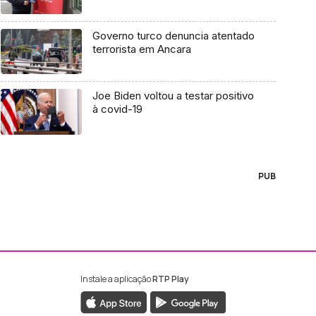
Governo turco denuncia atentado
terrorista em Ancara
Joe Biden voltou a testar positivo
à covid-19
PUB
Instale a aplicação
RTP Play
ebook da RTP Madeira
nstagram da RTP Madeira