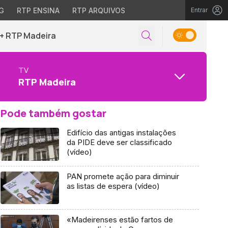
G
RTP ENSINA
RTP ARQUIVOS
Entrar
+ RTP Madeira
TV
RTP Madeira
Pode também gostar
Edifício das antigas instalações
da PIDE deve ser classificado
(vídeo)
PAN promete ação para diminuir
as listas de espera (vídeo)
«Madeirenses estão fartos de