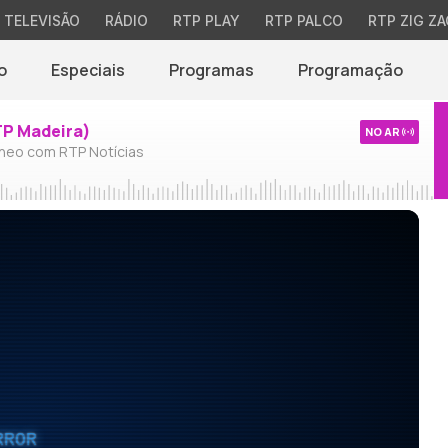
TELEVISÃO
RÁDIO
RTP PLAY
RTP PALCO
RTP ZIG ZA
o
Especiais
Programas
Programação
TP Madeira)
NO AR
neo com RTP Notícias
RROR