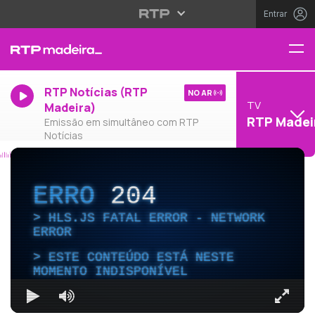
Entrar
RTP Notícias (RTP
NO AR
TV
Madeira)
RTP Madei
Emissão em simultâneo com RTP
Notícias
ERRO
204
HLS.JS FATAL ERROR - NETWORK
ERROR
ESTE CONTEÚDO ESTÁ NESTE
MOMENTO INDISPONÍVEL