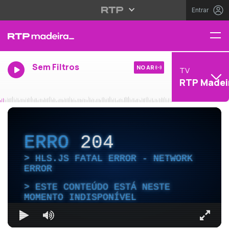
Entrar
Sem Filtros
NO AR
TV
RTP Madei
ERRO
204
HLS.JS FATAL ERROR - NETWORK
ERROR
ESTE CONTEÚDO ESTÁ NESTE
MOMENTO INDISPONÍVEL