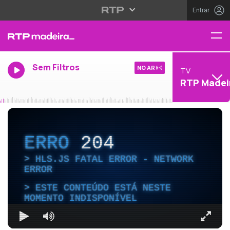
Entrar
Sem Filtros
NO AR
TV
RTP Madei
ERRO
204
HLS.JS FATAL ERROR - NETWORK
ERROR
ESTE CONTEÚDO ESTÁ NESTE
MOMENTO INDISPONÍVEL