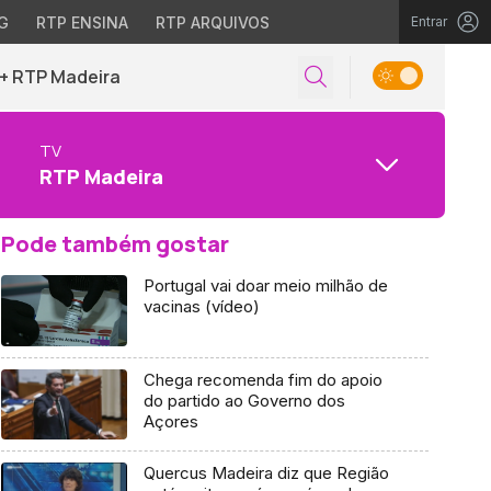
G
RTP ENSINA
RTP ARQUIVOS
Entrar
+ RTP Madeira
TV
RTP Madeira
Pode também gostar
Portugal vai doar meio milhão de
vacinas (vídeo)
Chega recomenda fim do apoio
do partido ao Governo dos
Açores
Quercus Madeira diz que Região