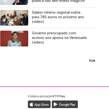
política não tem efeito mágico»
Salário mínimo regional sobre
para 785 euros no próximo ano
(vídeo)
Governo preocupado com
acesso aos apoios na Venezuela
(vídeo)
PUB
Instale a aplicação
RTP Play
ebook da RTP Madeira
nstagram da RTP Madeira