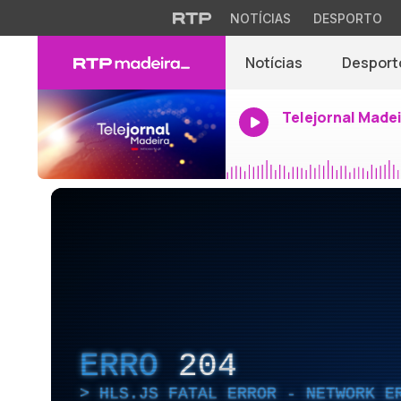
NOTÍCIAS
DESPORTO
Notícias
Desport
Telejornal Made
ERRO
204
HLS.JS FATAL ERROR - NETWORK E