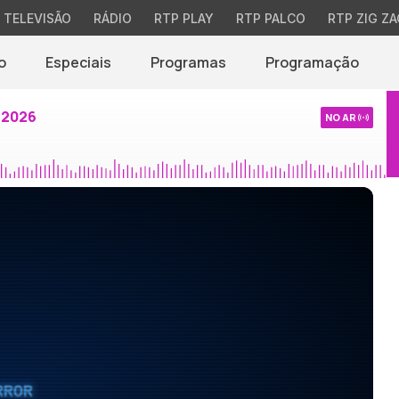
TELEVISÃO
RÁDIO
RTP PLAY
RTP PALCO
RTP ZIG ZA
o
Especiais
Programas
Programação
 2026
NO AR
RROR