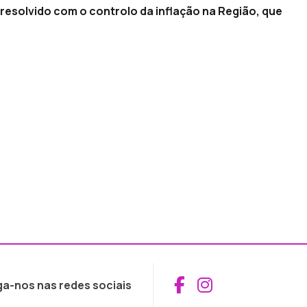
resolvido com o controlo da inflação na Região, que
Aceder ao Fac
Aceder ao I
ga-nos nas redes sociais