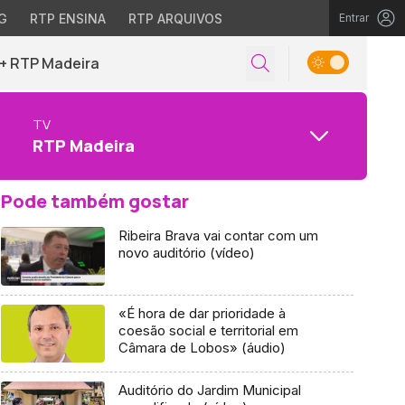
G
RTP ENSINA
RTP ARQUIVOS
Entrar
+ RTP Madeira
TV
RTP Madeira
Pode também gostar
Ribeira Brava vai contar com um
novo auditório (vídeo)
«É hora de dar prioridade à
coesão social e territorial em
Câmara de Lobos» (áudio)
Auditório do Jardim Municipal