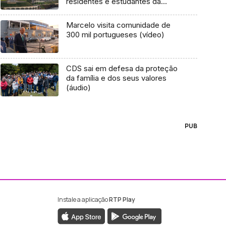
residentes e estudantes da
Madeira
Marcelo visita comunidade de
300 mil portugueses (vídeo)
CDS sai em defesa da proteção
da família e dos seus valores
(áudio)
PUB
Instale a aplicação
RTP Play
ebook da RTP Madeira
nstagram da RTP Madeira