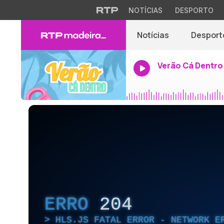
NOTÍCIAS
DESPORTO
Notícias
Desport
Verão Cá Dentro
ERRO
204
HLS.JS FATAL ERROR - NETWORK E