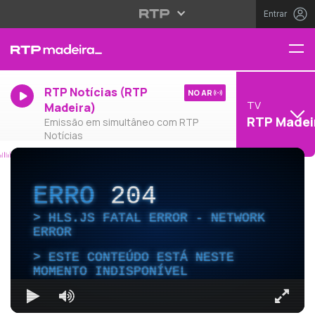
Entrar
RTP Notícias (RTP
NO AR
TV
Madeira)
RTP Madei
Emissão em simultâneo com RTP
Notícias
ERRO
204
HLS.JS FATAL ERROR - NETWORK
ERROR
ESTE CONTEÚDO ESTÁ NESTE
MOMENTO INDISPONÍVEL