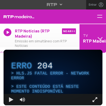
Entrar
RTP Notícias (RTP
NO AR
TV
Madeira)
RTP Madei
Emissão em simultâneo com RTP
Notícias
ERRO
204
HLS.JS FATAL ERROR - NETWORK
ERROR
ESTE CONTEÚDO ESTÁ NESTE
MOMENTO INDISPONÍVEL