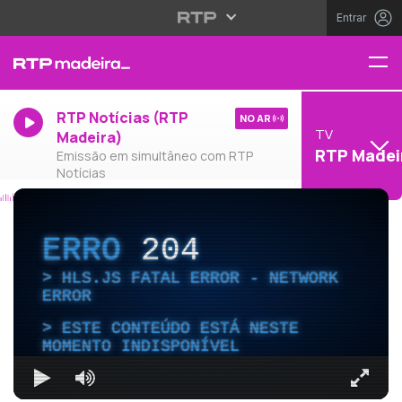
Entrar
RTP Notícias (RTP
NO AR
TV
Madeira)
RTP Madei
Emissão em simultâneo com RTP
Notícias
ERRO
204
HLS.JS FATAL ERROR - NETWORK
ERROR
ESTE CONTEÚDO ESTÁ NESTE
MOMENTO INDISPONÍVEL