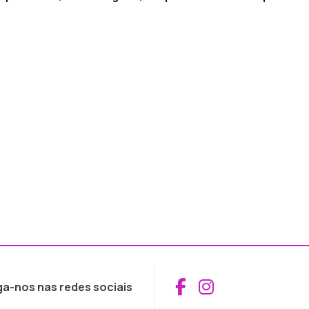
Aceder ao Fac
Aceder ao I
ga-nos nas redes sociais