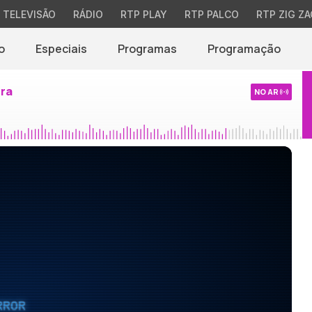
TELEVISÃO
RÁDIO
RTP PLAY
RTP PALCO
RTP ZIG ZA
o
Especiais
Programas
Programação
ira
NO AR
RROR