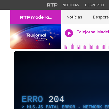
NOTÍCIAS
DESPORTO
Notícias
Desport
Telejornal Made
ERRO
204
HLS.JS FATAL ERROR - NETWORK E