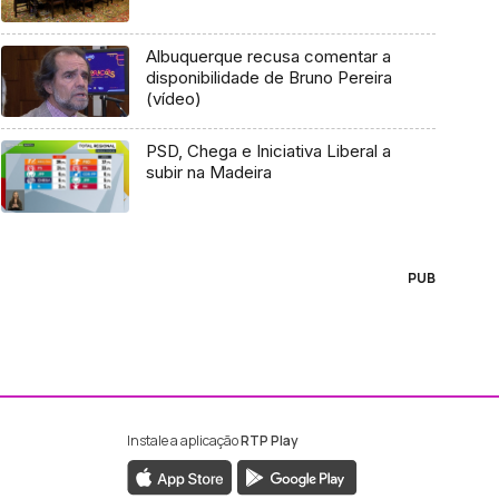
Albuquerque recusa comentar a
disponibilidade de Bruno Pereira
(vídeo)
PSD, Chega e Iniciativa Liberal a
subir na Madeira
PUB
Instale a aplicação
RTP Play
ebook da RTP Madeira
nstagram da RTP Madeira