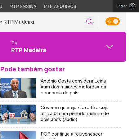
G
RTP ENSINA
RTP ARQUIVOS
Entrar
+ RTP Madeira
TV
RTP Madeira
Pode também gostar
António Costa considera Leiria
«um dos maiores motores» da
economia do país
Governo quer que taxa fixa seja
utilizada num período mínimo de
dois anos (áudio)
PCP continua a rejuvenescer