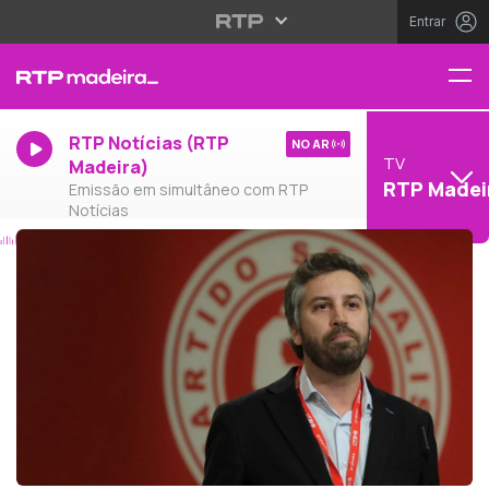
Entrar
RTP Notícias (RTP
NO AR
TV
Madeira)
RTP Madei
Emissão em simultâneo com RTP
Notícias