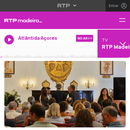
Entrar
Atlântida Açores
NO AR
TV
RTP Madei