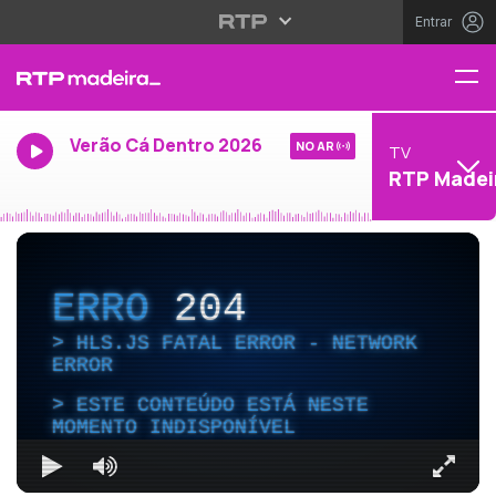
Entrar
Verão Cá Dentro 2026
NO AR
TV
RTP Madei
ERRO
204
HLS.JS FATAL ERROR - NETWORK
ERROR
ESTE CONTEÚDO ESTÁ NESTE
MOMENTO INDISPONÍVEL