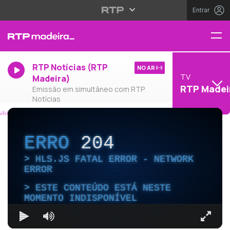
Entrar
RTP Notícias (RTP
NO AR
TV
Madeira)
RTP Madei
Emissão em simultâneo com RTP
Notícias
ERRO
204
HLS.JS FATAL ERROR - NETWORK
ERROR
ESTE CONTEÚDO ESTÁ NESTE
MOMENTO INDISPONÍVEL