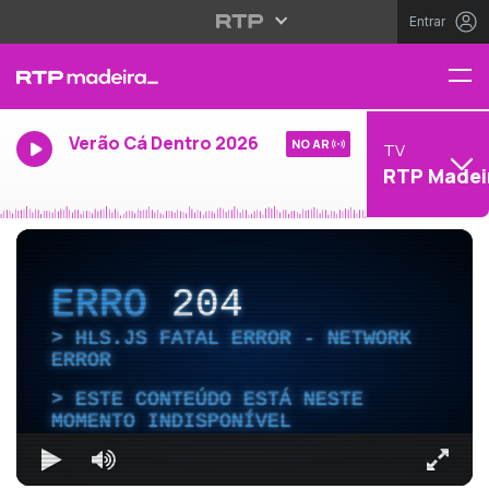
Entrar
Verão Cá Dentro 2026
NO AR
TV
RTP Madei
ERRO
204
HLS.JS FATAL ERROR - NETWORK
ERROR
ESTE CONTEÚDO ESTÁ NESTE
MOMENTO INDISPONÍVEL