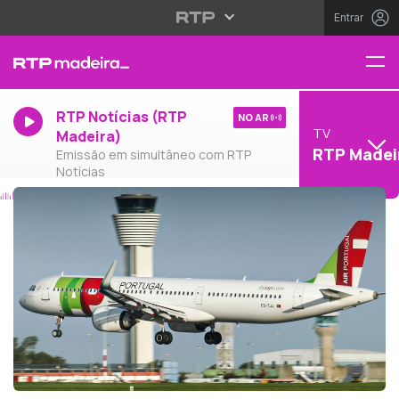
Entrar
RTP Notícias (RTP
NO AR
TV
Madeira)
RTP Madei
Emissão em simultâneo com RTP
Notícias