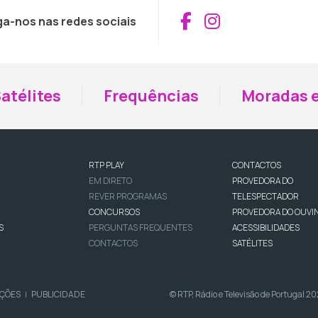
Aceder ao Fac
Aceder ao I
ga-nos nas redes sociais
atélites
Frequências
Moradas e
RTP PLAY
CONTACTOS
EM DIRETO
PROVEDORA DO
REVER PROGRAMAS
TELESPECTADOR
CONCURSOS
PROVEDORA DO OUVI
S
PERGUNTAS FREQUENTES
ACESSIBILIDADES
CONTACTOS
SATÉLITES
IÇÕES
PUBLICIDADE
© RTP, Rádio e Televisão de Portugal 2
|