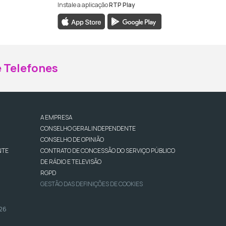
Instale a aplicação
RTP Play
ebook da RTP Madeira
nstagram da RTP Madeira
 Telefones
A EMPRESA
CONSELHO GERAL INDEPENDENTE
CONSELHO DE OPINIÃO
NTE
CONTRATO DE CONCESSÃO DO SERVIÇO PÚBLICO
DE RÁDIO E TELEVISÃO
RGPD
GESTÃO DAS DEFINIÇÕES DE COOKIES
026