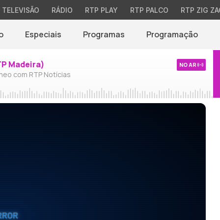
TELEVISÃO
RÁDIO
RTP PLAY
RTP PALCO
RTP ZIG ZA
o
Especiais
Programas
Programação
TP Madeira)
NO AR
neo com RTP Notícias
RROR