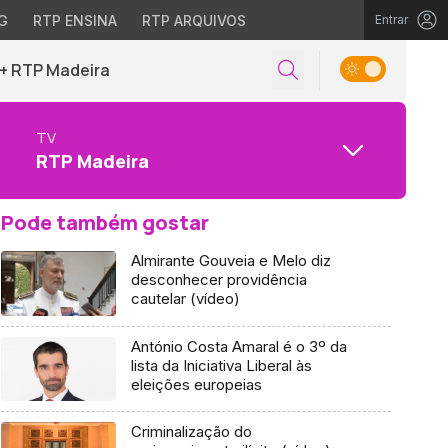
G
RTP ENSINA
RTP ARQUIVOS
Entrar
+ RTP Madeira
TV
RTP Madeira
Pode também gostar
Almirante Gouveia e Melo diz
desconhecer providência
cautelar (vídeo)
António Costa Amaral é o 3º da
lista da Iniciativa Liberal às
eleições europeias
Criminalização do