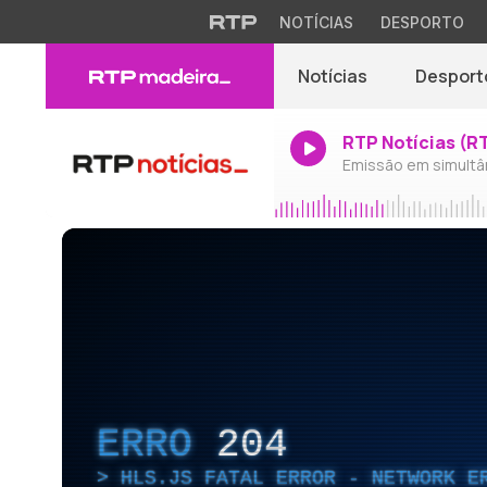
NOTÍCIAS
DESPORTO
Notícias
Desport
RTP Notícias (R
Emissão em simultâ
ERRO
204
HLS.JS FATAL ERROR - NETWORK E