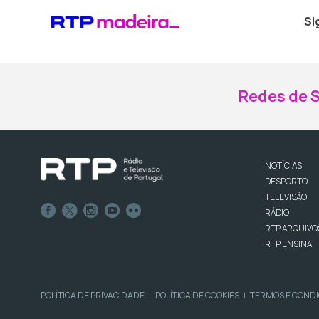
Si
Redes de S
NOTÍCIAS
DESPORTO
TELEVISÃO
RÁDIO
RTP ARQUIVO
RTP ENSINA
POLÍTICA DE PRIVACIDADE
POLÍTICA DE COOKIES
TERMOS E COND
|
|