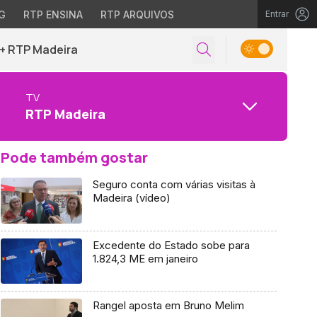
G
RTP ENSINA
RTP ARQUIVOS
Entrar
+ RTP Madeira
TV
RTP Madeira
Pode também gostar
Seguro conta com várias visitas à
Madeira (vídeo)
Excedente do Estado sobe para
1.824,3 ME em janeiro
Rangel aposta em Bruno Melim