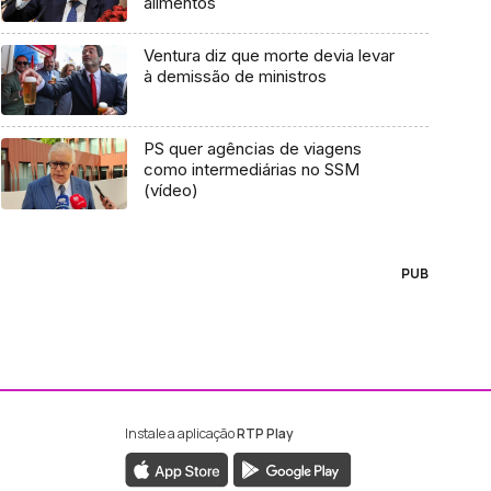
alimentos
Ventura diz que morte devia levar
à demissão de ministros
PS quer agências de viagens
como intermediárias no SSM
(vídeo)
PUB
Instale a aplicação
RTP Play
ebook da RTP Madeira
nstagram da RTP Madeira