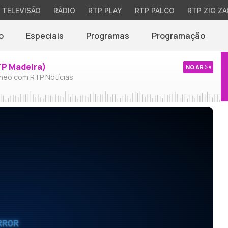
TELEVISÃO
RÁDIO
RTP PLAY
RTP PALCO
RTP ZIG ZA
o
Especiais
Programas
Programação
TP Madeira)
NO AR
neo com RTP Notícias
RROR