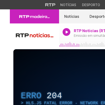
NOTÍCIAS
DESPORTO
Notícias
Desport
RTP Notícias (R
Emissão em simultâ
ERRO
204
HLS.JS FATAL ERROR - NETWORK E