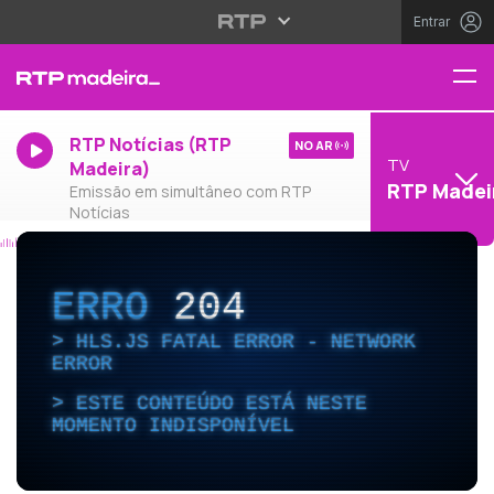
Entrar
RTP Notícias (RTP
NO AR
TV
Madeira)
RTP Madei
Emissão em simultâneo com RTP
Notícias
ERRO
204
HLS.JS FATAL ERROR - NETWORK
ERROR
ESTE CONTEÚDO ESTÁ NESTE
MOMENTO INDISPONÍVEL