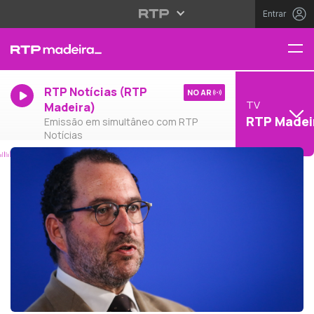
Entrar
RTP Notícias (RTP
NO AR
TV
Madeira)
RTP Madei
Emissão em simultâneo com RTP
Notícias