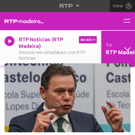
Entrar
RTP Notícias (RTP
NO AR
TV
Madeira)
RTP Madei
Emissão em simultâneo com RTP
Notícias