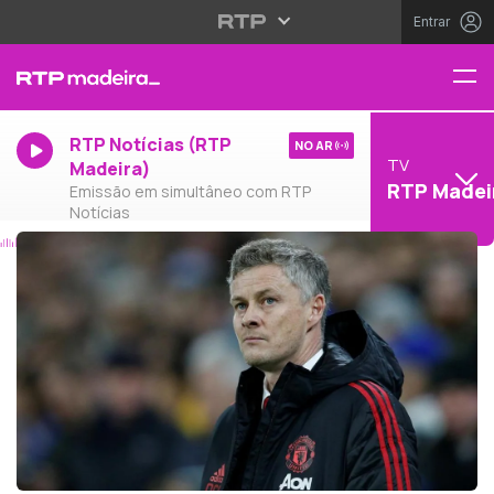
Entrar
RTP Notícias (RTP
NO AR
TV
Madeira)
RTP Madei
Emissão em simultâneo com RTP
Notícias