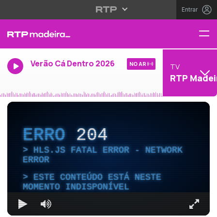
Entrar
Verão Cá Dentro 2026
NO AR
TV
RTP Madei
ERRO
204
HLS.JS FATAL ERROR - NETWORK
ERROR
ESTE CONTEÚDO ESTÁ NESTE
MOMENTO INDISPONÍVEL