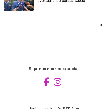
eventual crise política (áudio)
PUB
Siga-nos nas redes sociais
Aceder ao Fac
Aceder ao I
Instale a aplicação
RTP Play