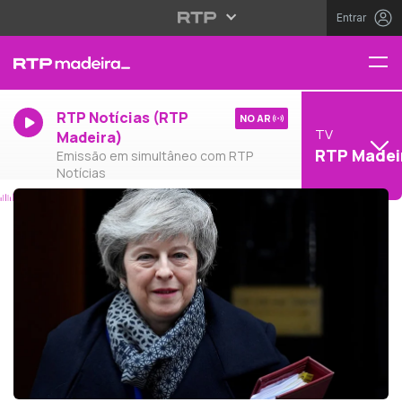
Entrar
RTP Notícias (RTP
NO AR
TV
Madeira)
RTP Madei
Emissão em simultâneo com RTP
Notícias